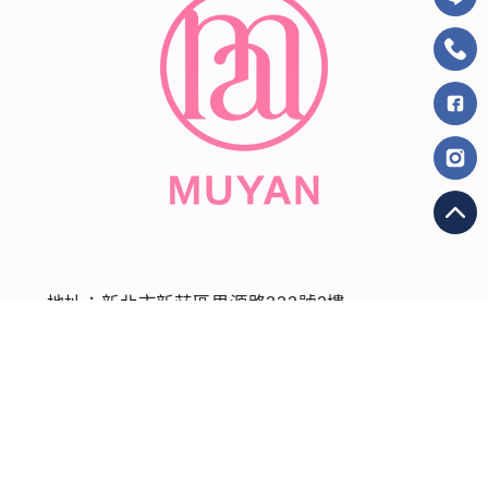
地址：新北市新莊區思源路333號2樓
電話：02-8992-2356
認識沐顏
微整美學
儀器診療
整形外科
美容護理
健康守護
美麗見證
線上預約
隱私政策
2025© Copyright All Rights Reserved