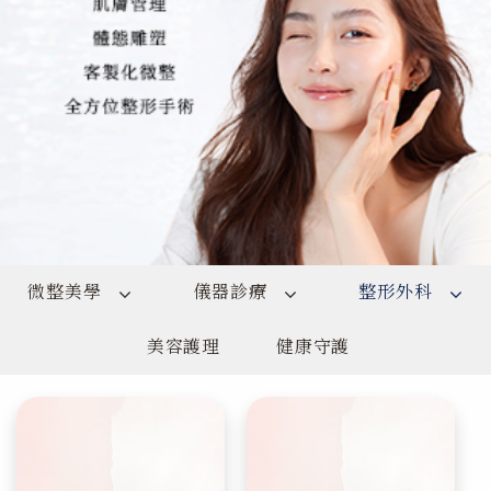
微整美學
儀器診療
整形外科
美容護理
健康守護
膠原新生
科技養膚
全臉規劃
除皺緊緻(肉毒)
電音派對
美感隆乳
玻尿酸
女性專題
體態雕塑