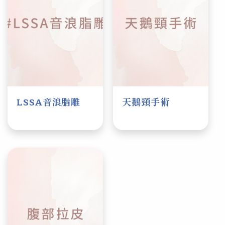
線雕青春
LSSA音浪脂雕
天鵝頸手術