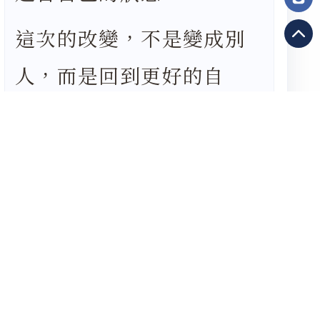
這次的改變，不是變成別
人，而是回到更好的自
己。
亮點 01
從比例、骨相與表情動態出發，做全臉線條的加減整
合。
亮點 02
線條更乾淨有精神：柔順不扁平、立體但不刻意。
亮點 03