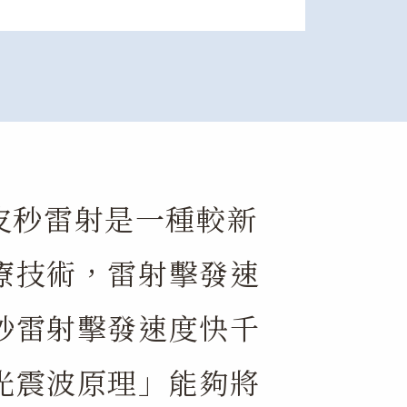
US皮秒雷射是一種較新
療技術，雷射擊發速
秒雷射擊發速度快千
光震波原理」能夠將