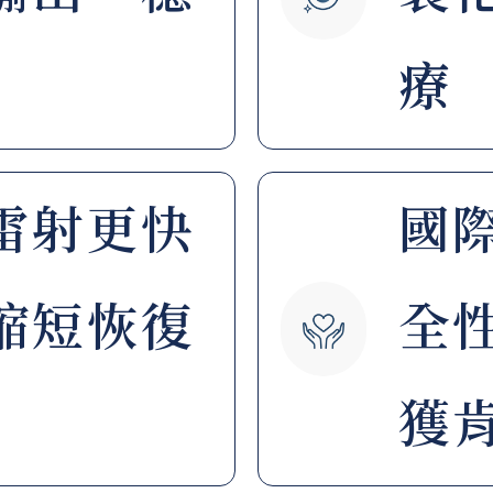
療
雷射更快
國
縮短恢復
全
獲