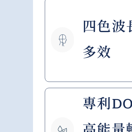
四色波
多效
專利D
高能量