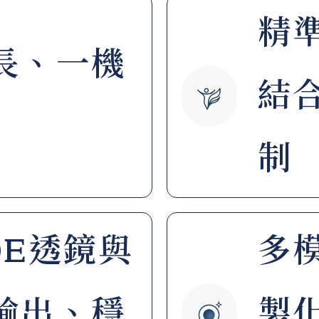
精
長、一機
結
制
OE透鏡與
多
輸出、穩
製