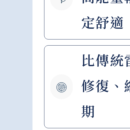
定舒適
比傳統
修復、
期