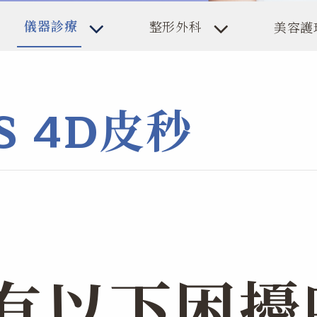
儀器診療
整形外科
美容護
科技養膚
全臉規劃
US 4D皮秒
電音派對
美感隆乳
女性專題
體態雕塑
有以下困擾