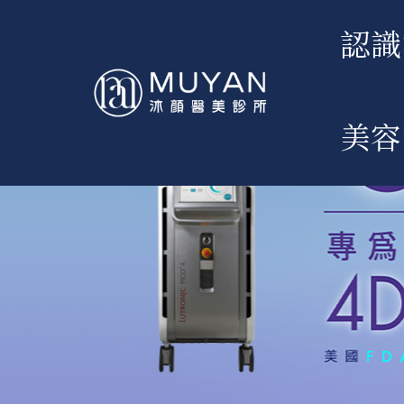
認識
美容
門診
公司
交通
隱私