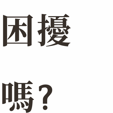
困擾
嗎?