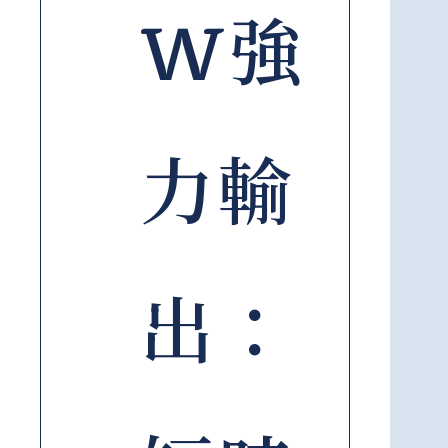
W強
力輸
出：