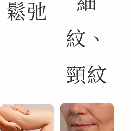
細
鬆弛
紋、
頸紋