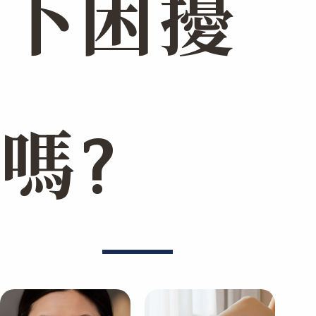
下困擾
嗎?