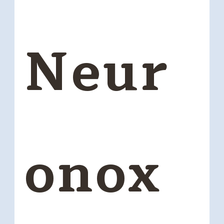
Neur
onox