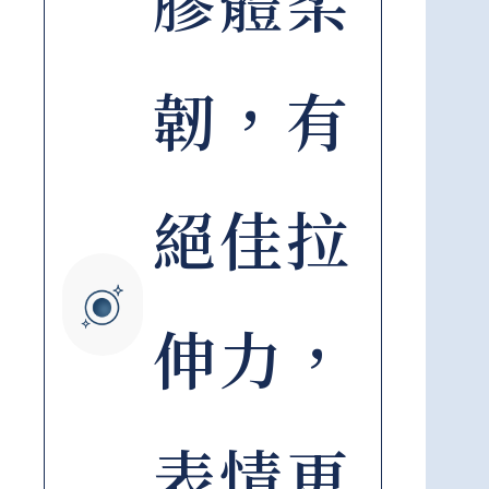
膠體柔
韌，有
絕佳拉
伸力，
表情更