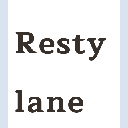
Resty
lane