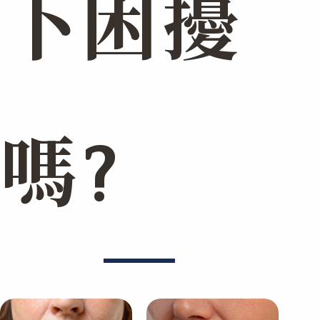
下困擾
嗎?